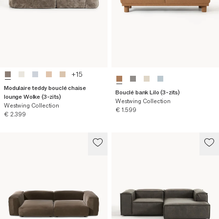
+
15
Modulaire teddy bouclé chaise
Bouclé bank Lilo (3-zits)
lounge Wolke (3-zits)
Westwing Collection
Westwing Collection
Huidige prijs
€ 1.599
Huidige prijs
€ 2.399