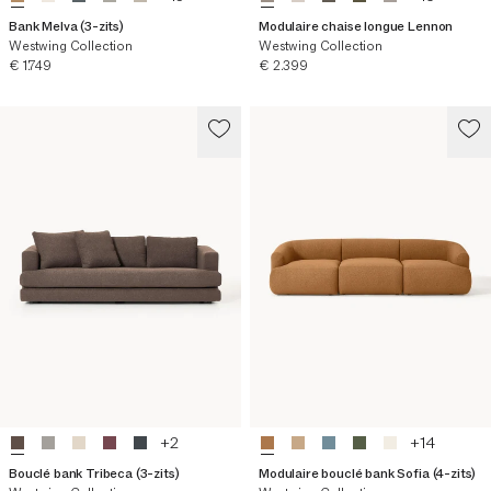
Bank Melva (3-zits)
Modulaire chaise longue Lennon
Westwing Collection
Westwing Collection
Huidige prijs
Huidige prijs
€ 1.749
€ 2.399
+
2
+
14
Bouclé bank Tribeca (3-zits)
Modulaire bouclé bank Sofia (4-zits)