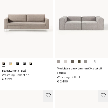
+
15
Modulaire bank Lennon (3-zits) uit
Bank Luna (3-zits)
bouclé
Westwing Collection
Westwing Collection
Huidige prijs
€ 1.399
Huidige prijs
€ 2.499