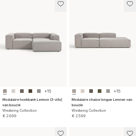
+
15
+
15
Modulaire hoekbank Lennon (3-zits)
Modulaire chaise longue Lennon van
van bouclé
bouclé
Westwing Collection
Westwing Collection
Huidige prijs
Huidige prijs
€ 2.699
€ 2.599