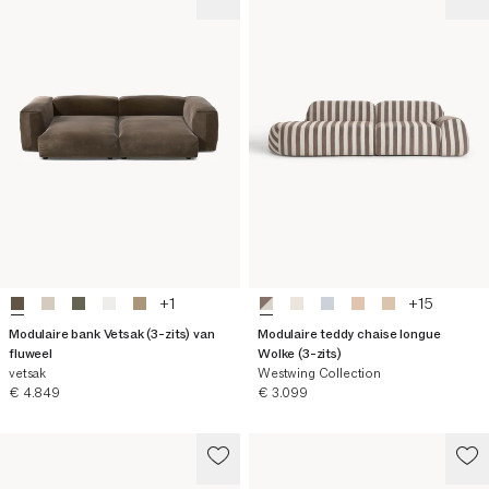
+
1
+
15
Modulaire bank Vetsak (3-zits) van
Modulaire teddy chaise longue
fluweel
Wolke (3-zits)
vetsak
Westwing Collection
Huidige prijs
Huidige prijs
€ 4.849
€ 3.099