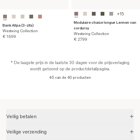
+
15
Modulaire chaise longue Lennon van
Bank Allpa (3-zits)
corduroy
Westwing Collection
Westwing Collection
Huidige prijs
€ 1.699
Huidige prijs
€ 2.799
* De laagste prijs in de laatste 30 dagen voor de prijsverlaging
wordt getoond op de productdetailpagina.
40 van de 40 producten
Veilig betalen
Veilige verzending