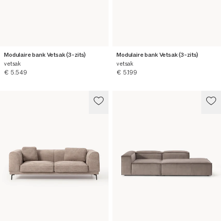
Modulaire bank Vetsak (3-zits)
Modulaire bank Vetsak (3-zits)
vetsak
vetsak
Huidige prijs
Huidige prijs
€ 5.549
€ 5.199