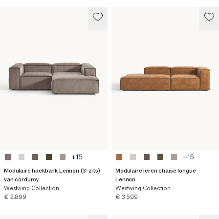
+
15
+
15
Modulaire hoekbank Lennon (3-zits)
Modulaire leren chaise longue
van corduroy
Lennon
Westwing Collection
Westwing Collection
Huidige prijs
Huidige prijs
€ 2.899
€ 3.599