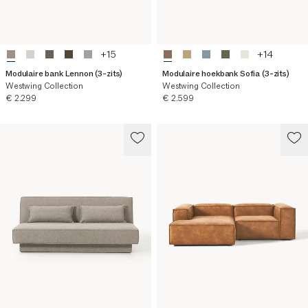
+
15
+
14
Modulaire bank Lennon (3-zits)
Modulaire hoekbank Sofia (3-zits)
Westwing Collection
Westwing Collection
Huidige prijs
Huidige prijs
€ 2.299
€ 2.599