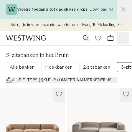
Vroege toegang tot dagelijkse drops.
Download nu!
Schrijf je in voor onze nieuwsbrief en ontvang 10 % korting >>
3-zitsbanken in het Bruin
Alle banken
Hoekbanken
2-zitsbanken
3-zi
ALLE FILTERS
(
1
)
KLEUR
(
1
)
MATERIAAL
MERKEN
PRIJS