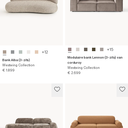
+
15
+
12
Modulaire bank Lennon (3-zits) van
Bank Alba (3-zits)
corduroy
Westwing Collection
Westwing Collection
Huidige prijs
€ 1.899
Huidige prijs
€ 2.699