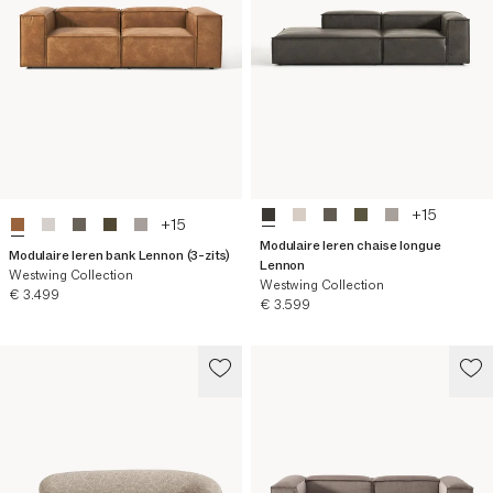
+
15
+
15
Modulaire leren chaise longue
Modulaire leren bank Lennon (3-zits)
Lennon
Westwing Collection
Westwing Collection
Huidige prijs
€ 3.499
Huidige prijs
€ 3.599