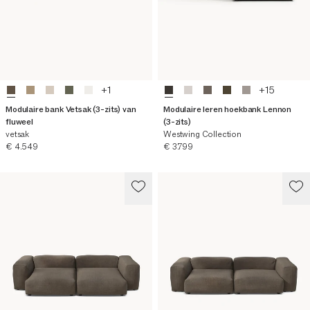
+
1
+
15
Modulaire bank Vetsak (3-zits) van
Modulaire leren hoekbank Lennon
fluweel
(3-zits)
vetsak
Westwing Collection
Huidige prijs
Huidige prijs
€ 4.549
€ 3.799