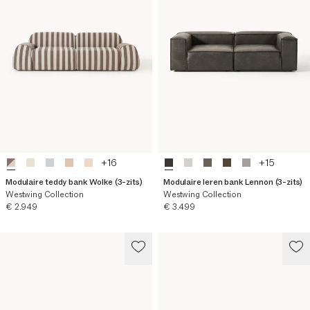
+
16
+
15
Modulaire teddy bank Wolke (3-zits)
Modulaire leren bank Lennon (3-zits)
Westwing Collection
Westwing Collection
Huidige prijs
Huidige prijs
€ 2.949
€ 3.499