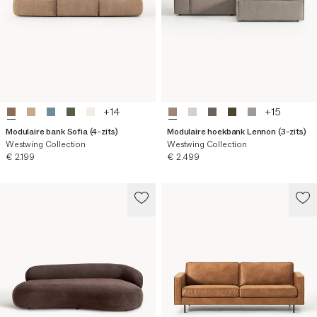
+
14
+
15
Modulaire bank Sofia (4-zits)
Modulaire hoekbank Lennon (3-zits)
Westwing Collection
Westwing Collection
Huidige prijs
Huidige prijs
€ 2.199
€ 2.499