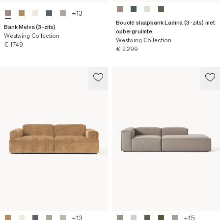
+
13
Bouclé slaapbank Ladina (3-zits) met
Bank Melva (3-zits)
opbergruimte
Westwing Collection
Westwing Collection
Huidige prijs
€ 1.749
Huidige prijs
€ 2.299
+
13
+
15