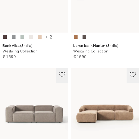
+
12
Bank Alba (3-zits)
Leren bank Hunter (3-zits)
Westwing Collection
Westwing Collection
Huidige prijs
Huidige prijs
€ 1.699
€ 1.599