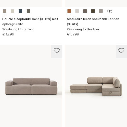
+
15
Bouclé slaapbank David (3-zits) met
Modulaire leren hoekbank Lennon
opbergruimte
(3-zits)
Westwing Collection
Westwing Collection
Huidige prijs
Huidige prijs
€ 1.299
€ 3.799